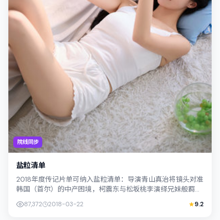
院线同步
盐粒清单
2018年度传记片单可纳入盐粒清单：导演青山真治将镜头对准
韩国（首尔）的中产困境，柯震东与松坂桃李演绎兄妹般羁
绊，文本层面兼顾悬疑线索与情感救赎...
87,372
2018-03-22
9.2