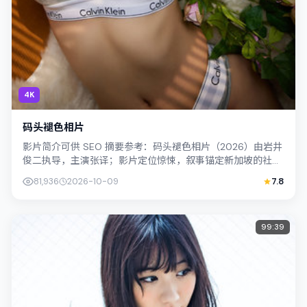
4K
码头褪色相片
影片简介可供 SEO 摘要参考：码头褪色相片（2026）由岩井
俊二执导，主演张译；影片定位惊悚，叙事锚定新加坡的社会
议题与个体命运，镜头克制而不...
81,936
2026-10-09
7.8
99:39