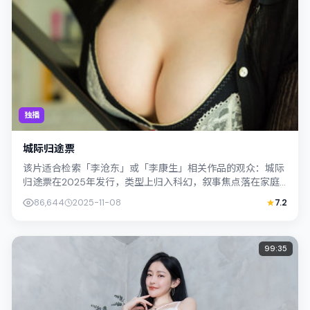
独播
城际归途票
该片适合检索「李沧东」或「李康生」相关作品的观众：城际
归途票在2025年发行，类型上归入科幻，叙事焦点落在家庭
与社会的交错地带；配角层次丰富，值...
86,644
2025-11-08
7.2
99:35