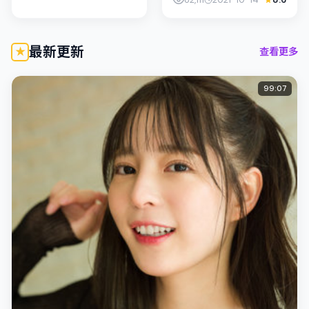
悬疑展开。影片由洪常秀
掌舵，木村拓哉、陈湘琪
联合出演；外景与中国台
湾的城市纹理紧...
最新更新
查看更多
99:07