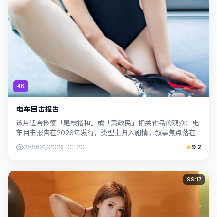
4K
电车目击报告
该片适合检索「是枝裕和」或「黄政民」相关作品的观众：电
车目击报告在2026年发行，类型上归入剧情，叙事焦点落在
家庭与社会的交错地带；配角层次丰富...
29,962
2026-01-20
9.2
99:17