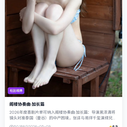
杜比视界
阁楼协奏曲·加长篇
2026年度喜剧片单可纳入阁楼协奏曲·加长篇：导演黑泽清将
镜头对准泰国（曼谷）的中产困境，张译与易烊千玺演绎兄妹
般羁绊，文本层面兼顾悬疑线索与情...
50,186
2026-05-09
6.9