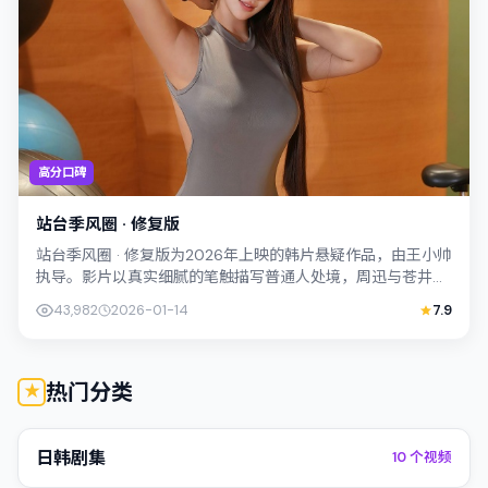
高分口碑
站台季风圈 · 修复版
站台季风圈 · 修复版为2026年上映的韩片悬疑作品，由王小帅
执导。影片以真实细腻的笔触描写普通人处境，周迅与苍井优
的对手戏张力十足，情节层层推...
43,982
2026-01-14
7.9
热门分类
日韩剧集
10
个视频