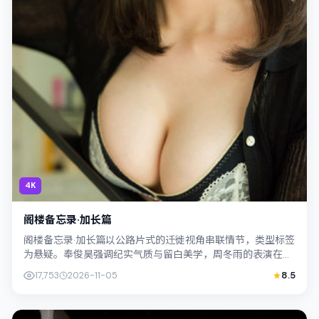
4K
阁楼备忘录·加长篇
阁楼备忘录·加长篇以公路片式的迁徙视角串联情节，类型标签
为悬疑。奉俊昊强调纪实气质与留白美学，周冬雨的表演在外
冷内热之间切换；若你正在查找日本（...
17,753
2026-11-05
8.5