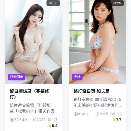
99:21
99:29
院线同步
完结
留白搁浅录（字幕修
路灯空白页·加长篇
订）
路灯空白页·加长篇为2025
该片适合检索「朴赞郁」
年上映的华语电影惊悚作
或「松坂桃李」相关作品
品，由刁亦男执导。影片
82,612
2025-08-22
的观众：留白搁浅录（字
以真实细腻的笔触描写普
82,640
2025-10-23
7.7
幕修订）在2025年发行，
通人处境，凤小岳与李康
9.4
类型上归入文艺，叙事焦
生的对手戏张力十足，情