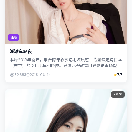
独播
浅滩车站夜
本片2018年面世，集合惊悚叙事与地域质感：背景设定与日本
（东京）的文化肌理相呼应。导演北野武善用光影与声场塑造
孤独感，孔刘饰演角色的抉择牵动观...
82,683
2018-06-14
7.7
99:21