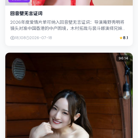
回音壁无言证词
2026年度爱情片单可纳入回音壁无言证词：导演庵野秀明将
镜头对准中国香港的中产困境，木村拓哉与裴斗娜演绎兄妹般
羁绊，文本层面兼顾悬疑线索与情感救...
18,108
2026-07-18
8.1
96:14