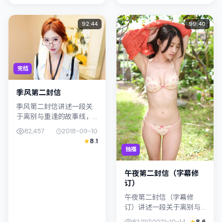
点落在家庭与社会的交错
节层层...
地带；配...
92:44
99:40
完结
季风第二封信
季风第二封信讲述一段关
于离别与重逢的故事线，
主线围绕悬疑展开。影片
82,457
2018-09-10
由青山真治掌舵，孙艺
8.1
珍、河正宇联合出演；外
独播
景与中国台湾的城市纹理
紧密结合，摄影...
午夜第二封信（字幕修
订）
午夜第二封信（字幕修
订）讲述一段关于离别与
重逢的故事线，主线围绕
82,111
2021-10-14
8.6