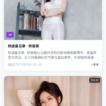
4K
铁道备忘录 · 修复版
铁道备忘录 · 修复版以公路片式的迁徙视角串联情节，类型标
签为传记。王小帅强调纪实气质与留白美学，朴叙俊的表演在
外冷内热之间切换；若你正在查找韩...
82,767
2026-02-20
8.9
99:51