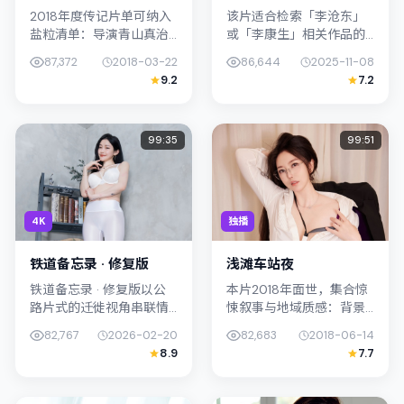
2018年度传记片单可纳入
该片适合检索「李沧东」
盐粒清单：导演青山真治
或「李康生」相关作品的
将镜头对准韩国（首尔）
观众：城际归途票在2025
87,372
2018-03-22
86,644
2025-11-08
的中产困境，柯震东与松
年发行，类型上归入科
9.2
7.2
坂桃李演绎兄妹般羁绊，
幻，叙事焦点落在家庭与
文本层面兼顾悬疑线索与
社会的交错地带；配角层
情感救赎...
次丰富，值...
99:35
99:51
4K
独播
铁道备忘录 · 修复版
浅滩车站夜
铁道备忘录 · 修复版以公
本片2018年面世，集合惊
路片式的迁徙视角串联情
悚叙事与地域质感：背景
节，类型标签为传记。王
设定与日本（东京）的文
82,767
2026-02-20
82,683
2018-06-14
小帅强调纪实气质与留白
化肌理相呼应。导演北野
8.9
7.7
美学，朴叙俊的表演在外
武善用光影与声场塑造孤
冷内热之间切换；若你正
独感，孔刘饰演角色的抉
在查找韩...
择牵动观...