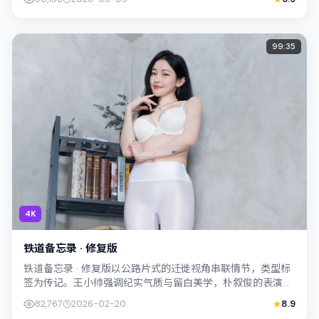
99:35
4K
铁道备忘录 · 修复版
铁道备忘录 · 修复版以公路片式的迁徙视角串联情节，类型标
签为传记。王小帅强调纪实气质与留白美学，朴叙俊的表演在
外冷内热之间切换；若你正在查找韩...
82,767
2026-02-20
8.9