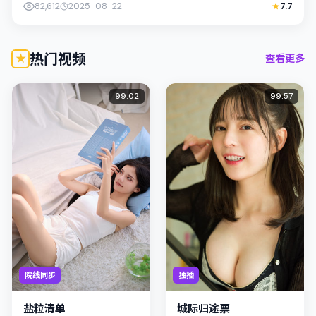
82,612
2025-08-22
7.7
热门视频
查看更多
99:02
99:57
院线同步
独播
盐粒清单
城际归途票